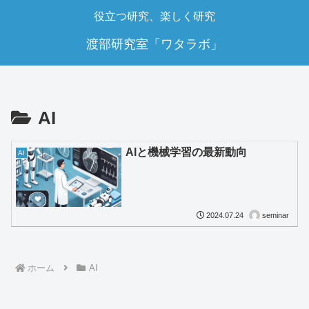
役立つ研究、楽しく研究
渡部研究室「ワタラボ」
AI
AIと機械学習の最新動向
AI
seminar
2024.07.24
ホーム
AI