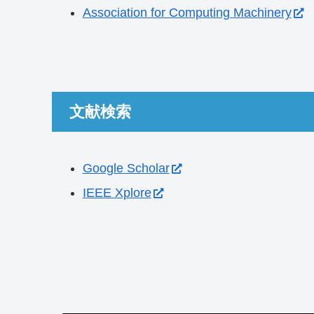
Association for Computing Machinery
文献検索
Google Scholar
IEEE Xplore