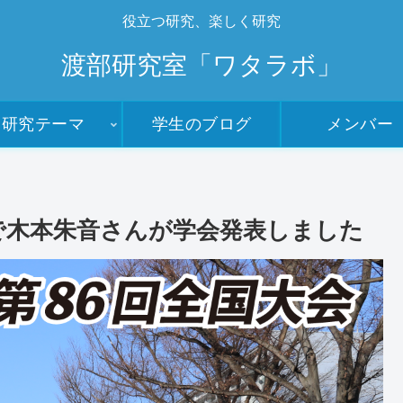
役立つ研究、楽しく研究
渡部研究室「ワタラボ」
研究テーマ
学生のブログ
メンバー
 で木本朱音さんが学会発表しました