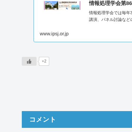
情報処理学会第8
情報処理学会では毎年
講演、パネル討論など
www.ipsj.or.jp
+2
コメント