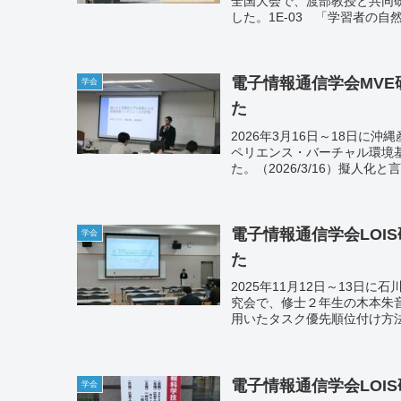
全国大会で、渡部教授と共同研
した。1E-03 「学習者の自然
電子情報通信学会MV
学会
た
2026年3月16日～18日に
ペリエンス・バーチャル環境
た。（2026/3/16）擬人化
電子情報通信学会LOI
学会
た
2025年11月12日～13日に
究会で、修士２年生の木本朱音さ
用いたタスク優先順位付け方法の
電子情報通信学会LOI
学会