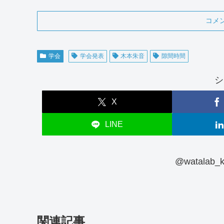
コメ
学会
学会発表
木本朱音
隙間時間
シ
X
LINE
@watalab
関連記事