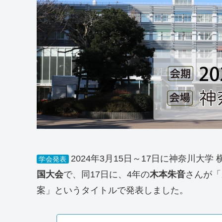
2024年3月15日～17日に
神奈川大学 
学会発表
国大会
で、同17日に、4年の
木本朱音
さんが「
案
」というタイトルで発表しました。