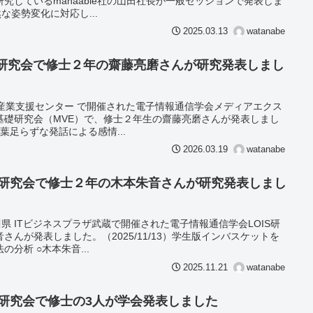
究しているmanaable社の山田社長が一般セッションで発表しま
な姿勢変化に対応し...
2025.03.13
watanabe
E研究会で修士２年の齋藤亮磨さんが研究発表しまし
沖縄産業支援センター で開催された電子情報通信学会メディアエクス
基礎研究会（MVE）で、修士２年生の齋藤亮磨さんが発表しまし
と言葉足らずな発話による感情...
2026.03.19
watanabe
S研究会で修士２年の木本朱音さんが研究発表しまし
石川県 ITビジネスプラザ武蔵で開催された電子情報通信学会LOIS研
んが発表しました。（2025/11/13）学生版インバスケットを
分析 ○木本朱音...
2025.11.21
watanabe
S研究会で修士の3人が学会発表しました