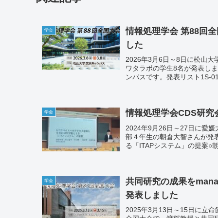
情報処理学会 第88回
学会
した
2026年3月6日～8日に松山
ワタラボの学生8名が発表し
ンパスです。発表リスト1S-01
情報処理学会CDS研究
学会
2024年9月26日～27日に
部４年生の朝倉大智さんが発表
る「ITAPシステム」の提案○朝
共同研究の成果をmana
学会
発表しました
2025年3月13日～15日に