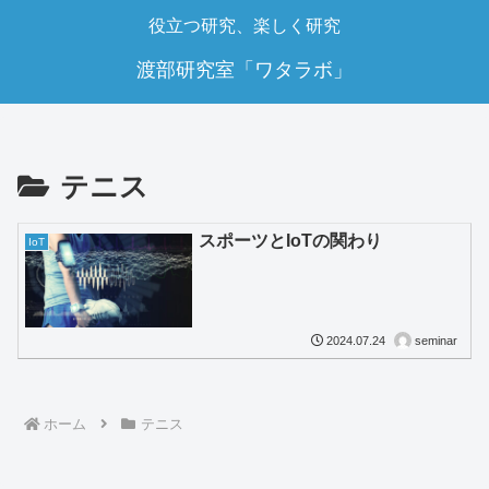
役立つ研究、楽しく研究
渡部研究室「ワタラボ」
テニス
スポーツとIoTの関わり
IoT
seminar
2024.07.24
ホーム
テニス